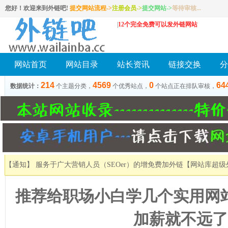
您好！欢迎来到外链吧!
提交网站流程->
注册会员
->
提交网站
->
等待审核...
|
12个完全免费可以发外链网站
网站首页
网站目录
站长资讯
链接交换
分
214
4569
0
64
数据统计：
个主题分类，
个优秀站点，
个站点正在排队审核，
【通知】 服务于广大营销人员（SEOer）的增免费加外链
【网站库超级
推荐给职场小白学几个实用网
加薪就不远了