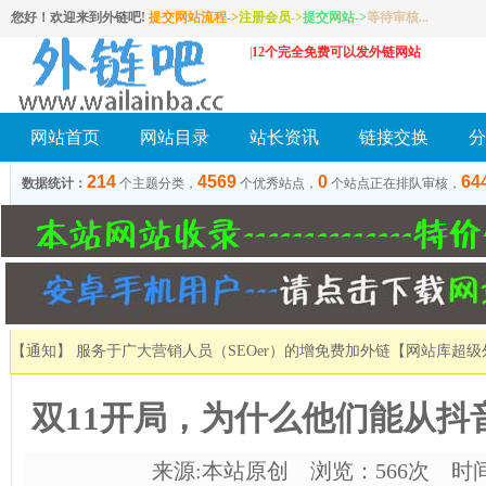
您好！欢迎来到外链吧!
提交网站流程->
注册会员
->
提交网站
->
等待审核...
|
12个完全免费可以发外链网站
网站首页
网站目录
站长资讯
链接交换
分
214
4569
0
64
数据统计：
个主题分类，
个优秀站点，
个站点正在排队审核，
【通知】 服务于广大营销人员（SEOer）的增免费加外链
【网站库超级
双11开局，为什么他们能从抖
来源:本站原创 浏览：566次 时间：2