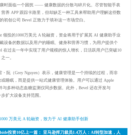
康时面临一个困扰 —— 健康数据的分散与碎片化。尽管智能手表
数，营养 APP 跟踪卡路里，但却缺乏一种工具来帮助用户理解这些数
初创公司 Bevel 正致力于填补这一市场空白。
atalyst 领投的1000万美元 A 轮融资，资金将用于扩展其 AI 健康助手业
戴设备的数据以及用户的睡眠、健身和营养习惯，为用户提供个
vel 在过去一年中实现了用户规模的惊人增长，日活跃用户已突破10
 之一。
雷・阮（Grey Nguyen）表示，健康管理是一个持续的过程，而非
数或睡眠，而是提供一站式健康管理体验。用户可以通过 Apple
等设备连接，并与多种动态血糖监测仪同步数据。此外，Bevel 还在开发与
进一步扩大设备支持范围。
得 1000 万美元 A 轮融资，致力于 AI 健康助手创新
ide投资10亿
上一篇：
亚马逊挥刀裁员1.4万人：AI转型加速，人