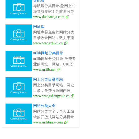
导航啦
面的网站分类目录检索、
导航啦分类目录-您网上冲
优秀网站参考、网站推广
浪导航专家！导航啦分类
服务、网站黄页、网上娱
www.daohangla.com
目录－专业提供为广大站
乐冲浪导航网站。
长收录的开放式网站分类
网址库
目录平台，收集国内外、
网址库是免费的网站分类
各行业优秀正规网站,全人
目录收录网站，致力于建
工编辑收录，为百度、谷
www.wangzhiku.cn
立全面的网址库平台：免
歌、有道、搜狗、必应等
费收录网站、网址；收录
搜索引擎提供索引参考, 同
urllib网址分类目录
国内外各行业优秀的网站
时也是站长推广网站值得
urllib网址分类目录-免费专
网址,让你轻松畅游互联
信任选择的平台。
业的网址、网站、URL分
网，找到您想要的网站、
www.urllib.net
类目录_提交网址、网站、
信息资源；加入网址库让
URL到我们的网站。
我们共同成长。网址库!网
网上分类目录网站
址酷！上网，您需要网址
网上分类目录网站，网址
库! 网址大全，实用网址一
目录，免费收录国内外、
网打尽！
www.wangshangyule.cn
各行业优秀网站.免费收录
网站、网址，免费提交你
网站分类大全
的网站.
网站分类大全，全人工编
辑的开放式网站分类目录
www.urllibrary.com
及资讯发布平台，收录国
内外、各行业优秀网站，
旨在为用户提供网站分类