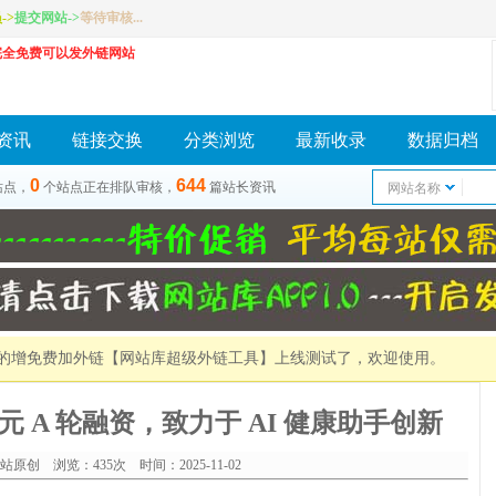
员
->
提交网站
->
等待审核...
完全免费可以发外链网站
资讯
链接交换
分类浏览
最新收录
数据归档
0
644
站点，
个站点正在排队审核，
篇站长资讯
网站名称
）的增免费加外链
【网站库超级外链工具】
上线测试了，欢迎使用。
 万美元 A 轮融资，致力于 AI 健康助手创新
站原创 浏览：435次 时间：2025-11-02