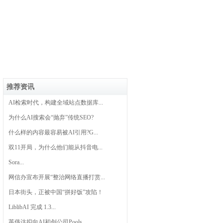
推荐资讯
AI检索时代，构建全域站点数据库...
为什么AI搜索会“抛弃”传统SEO?
什么样的内容最容易被AI引用?G...
双11开局，为什么他们能从抖音电...
Sora...
网信办宣布开展“整治网络直播打赏...
日本街头，正被中国“拼好饭”攻陷！
LiblibAI 完成 1.3...
英伟达拟向AI初创公司Pools...