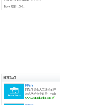
Bevel 获得 1000...
推荐站点
网站库
网站库是全人工编辑的开
放式网站分类目录，收录
www.wangzhanku.com
国内外、各行业优秀网
站，旨在为用户提供更全