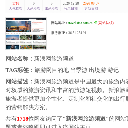
1718
0
3
2020-12-28
2026-08-07
人气指数
入站次数
出站次数
收录日期
更新日期
网站地址：
travel.sina.com.cn
(
网站认领
)
服务器IP：
36.51.254.91
网站名称：
新浪网旅游频道
TAG标签：
旅游网目的地 当季游 出境游 游记
网站描述：
新浪网旅游频道是中国最大的旅游内
时权威的旅游资讯和丰富的旅游短视频。新浪旅
旅游者提供更加个性化、定制化和社交化的出行
的营销解决方案。
共有
1718
位网友访问了
"新浪网旅游频道"
的网站
题或者缩略图即可进入该网站主页。