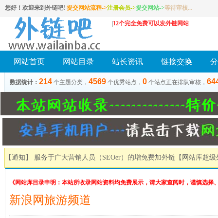
您好！欢迎来到外链吧!
提交网站流程->
注册会员
->
提交网站
->
等待审核...
|
12个完全免费可以发外链网站
网站首页
网站目录
站长资讯
链接交换
分
214
4569
0
64
数据统计：
个主题分类，
个优秀站点，
个站点正在排队审核，
【通知】 服务于广大营销人员（SEOer）的增免费加外链
【网站库超级
《网站库目录申明：本站所收录网站资料均免费展示，请大家查阅时，谨慎选择
新浪网旅游频道