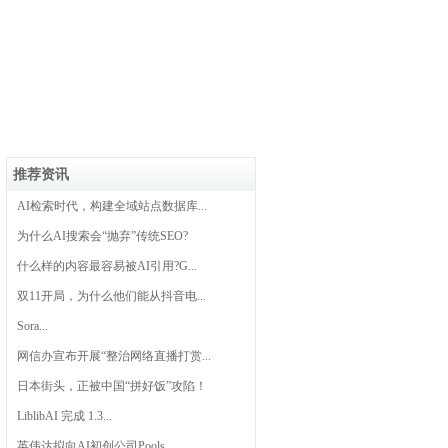
推荐资讯
AI检索时代，构建全域站点数据库...
为什么AI搜索会“抛弃”传统SEO?
什么样的内容最容易被AI引用?G...
双11开局，为什么他们能从抖音电...
Sora...
网信办宣布开展“整治网络直播打赏...
日本街头，正被中国“拼好饭”攻陷！
LiblibAI 完成 1.3...
英伟达拟向AI初创公司Pools...