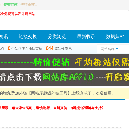
员
->
提交网站
->
等待审核...
完全免费可以发外链网站
资讯
链接交换
分类浏览
最新收录
数据归档
0
644
站点，
个站点正在排队审核，
篇站长资讯
网站名称
）的增免费加外链
【网站库超级外链工具】
上线测试了，欢迎使用。
费展示，请大家查阅时，谨慎选择、自辩真伪，感谢您的理解与支持》