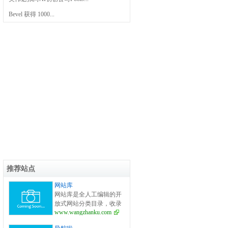
Bevel 获得 1000...
推荐站点
网站库
网站库是全人工编辑的开
放式网站分类目录，收录
www.wangzhanku.com
国内外、各行业优秀网
站，旨在为用户提供更全