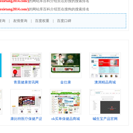
etang2014.com/)
的网站库百科介绍页在好搜的搜索排名
etang2014.com/)
的网站库百科介绍页在搜狗的搜索排名
查询
|
友情查询
|
百度权重
|
百度口碑
青晨健康资讯网
金仕康
澳洲精品商城
康比特医疗保健产品网
ok买单保健品商城
碱生宝产品官网