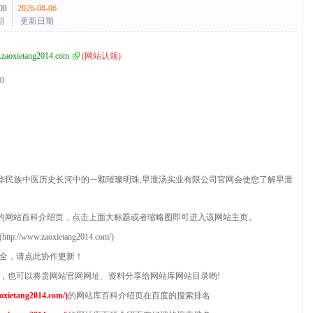
08
2026-08-06
期
更新日期
zaoxietang2014.com
(
网站认领
)
.0
华民族中医历史长河中的一颗璀璨明珠,早泄汤实业有限公司官网会使您了解早泄
的网站百科介绍页，点击上面大标题或者缩略图即可进入该网站主页。
w.zaoxietang2014.com/)
不全，请点此协作更新！
理员，也可以将贵网站官网网址、资料分享给网站库网站目录哟!
etang2014.com/)
的网站库百科介绍页在百度的搜索排名