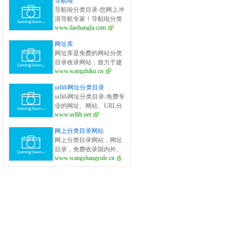
导航啦
面的网站分类目录检索、
导航啦分类目录-您网上冲
优秀网站参考、网站推广
浪导航专家！导航啦分类
服务、网站黄页、网上娱
www.daohangla.com
目录－专业提供为广大站
乐冲浪导航网站。
长收录的开放式网站分类
网址库
目录平台，收集国内外、
网址库是免费的网站分类
各行业优秀正规网站,全人
目录收录网站，致力于建
工编辑收录，为百度、谷
www.wangzhiku.cn
立全面的网址库平台：免
歌、有道、搜狗、必应等
费收录网站、网址；收录
搜索引擎提供索引参考, 同
urllib网址分类目录
国内外各行业优秀的网站
时也是站长推广网站值得
urllib网址分类目录-免费专
网址,让你轻松畅游互联
信任选择的平台。
业的网址、网站、URL分
网，找到您想要的网站、
www.urllib.net
类目录_提交网址、网站、
信息资源；加入网址库让
URL到我们的网站。
我们共同成长。网址库!网
网上分类目录网站
址酷！上网，您需要网址
网上分类目录网站，网址
库! 网址大全，实用网址一
目录，免费收录国内外、
网打尽！
www.wangshangyule.cn
各行业优秀网站.免费收录
网站、网址，免费提交你
的网站.