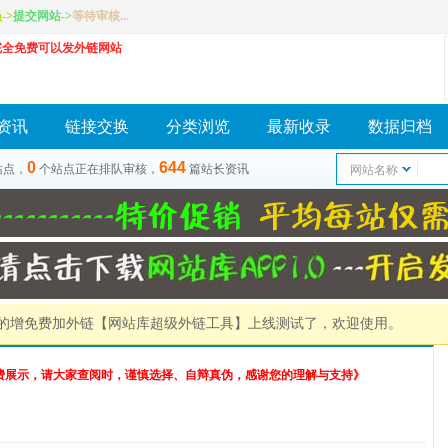
员
->
提交网站
->
等待审核...
完全免费可以发外链网站
资讯
链接交换
分类浏览
最新收录
数据归档
0
644
站点，
个站点正在排队审核，
篇站长资讯
网站名称
）的增免费加外链
【网站库超级外链工具】
上线测试了，欢迎使用。
费展示，请大家查阅时，谨慎选择、自辩真伪，感谢您的理解与支持》