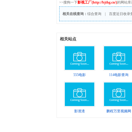
>>搜狗一下
影视工厂(http://bjthg.cn/)
的网站库
相关在线查询：
综合查询
|
百度近日收录
相关站点
555电影
114电影查询
影渣渣
鹏程万里视频网