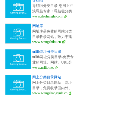
导航啦
面的网站分类目录检索、
导航啦分类目录-您网上冲
优秀网站参考、网站推广
浪导航专家！导航啦分类
服务、网站黄页、网上娱
www.daohangla.com
目录－专业提供为广大站
乐冲浪导航网站。
长收录的开放式网站分类
网址库
目录平台，收集国内外、
网址库是免费的网站分类
各行业优秀正规网站,全人
目录收录网站，致力于建
工编辑收录，为百度、谷
www.wangzhiku.cn
立全面的网址库平台：免
歌、有道、搜狗、必应等
费收录网站、网址；收录
搜索引擎提供索引参考, 同
urllib网址分类目录
国内外各行业优秀的网站
时也是站长推广网站值得
urllib网址分类目录-免费专
网址,让你轻松畅游互联
信任选择的平台。
业的网址、网站、URL分
网，找到您想要的网站、
www.urllib.net
类目录_提交网址、网站、
信息资源；加入网址库让
URL到我们的网站。
我们共同成长。网址库!网
网上分类目录网站
址酷！上网，您需要网址
网上分类目录网站，网址
库! 网址大全，实用网址一
目录，免费收录国内外、
网打尽！
www.wangshangyule.cn
各行业优秀网站.免费收录
网站、网址，免费提交你
的网站.