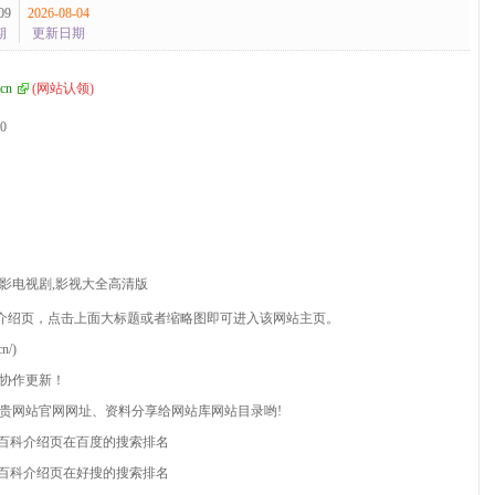
09
2026-08-04
期
更新日期
.cn
(
网站认领
)
.0
电影电视剧,影视大全高清版
介绍页，点击上面大标题或者缩略图即可进入该网站主页。
n/)
此协作更新！
将贵网站官网网址、资料分享给网站库网站目录哟!
百科介绍页在百度的搜索排名
百科介绍页在好搜的搜索排名