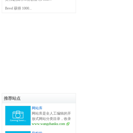
Bevel 获得 1000...
推荐站点
网站库
网站库是全人工编辑的开
放式网站分类目录，收录
www.wangzhanku.com
国内外、各行业优秀网
站，旨在为用户提供更全