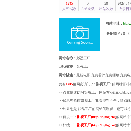
1285
0
28
2023-04-
人气指数
入站次数
出站次数
收录日
网站地址：
bjthg
服务器IP：
0.0.0
网站名称：
影视工厂
TAG标签：
影视工厂
网站描述：
最新电影,免费看片免费播放,免费
共有
1285
位网友访问了
"影视工厂"
的网站百科
>>点此快速访问'影视工厂'网站首页(http://bjthg.c
>>如果您觉得'影视工厂'相关资料不全，请点
>>如果您是'影视工厂'的网站管理员，也可以
>>百度一下
影视工厂(http://bjthg.cn/)
的网站库
>>好搜一下
影视工厂(http://bjthg.cn/)
的网站库