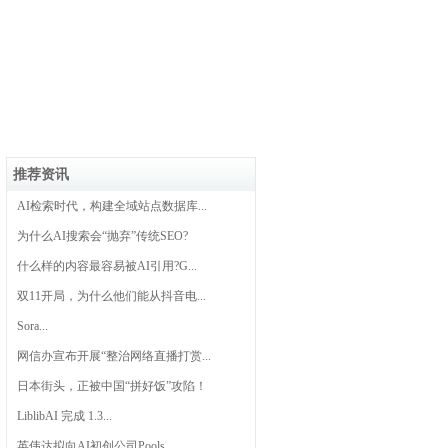
推荐资讯
AI检索时代，构建全域站点数据库...
为什么AI搜索会“抛弃”传统SEO?
什么样的内容最容易被AI引用?G...
双11开局，为什么他们能从抖音电...
Sora...
网信办宣布开展“整治网络直播打赏...
日本街头，正被中国“拼好饭”攻陷！
LiblibAI 完成 1.3...
英伟达拟向AI初创公司Pools...