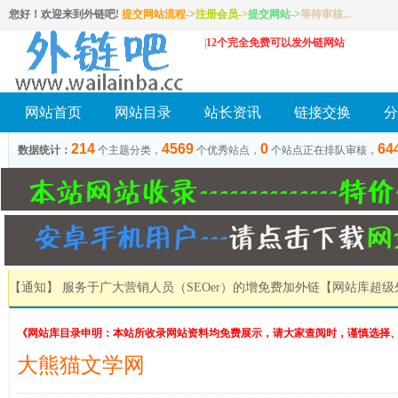
您好！欢迎来到外链吧!
提交网站流程->
注册会员
->
提交网站
->
等待审核...
|
12个完全免费可以发外链网站
网站首页
网站目录
站长资讯
链接交换
分
214
4569
0
64
数据统计：
个主题分类，
个优秀站点，
个站点正在排队审核，
【通知】 服务于广大营销人员（SEOer）的增免费加外链
【网站库超级
《网站库目录申明：本站所收录网站资料均免费展示，请大家查阅时，谨慎选择
大熊猫文学网